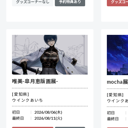
グッズコーナーなし
予約特典あり
グッズコ
唯美-皐月恵版画展-
mocha
[愛知県]
[愛知県]
ウインクあいち
ウインク
初日
2026/08/06(木)
初日
最終日
2026/08/11(火)
最終日