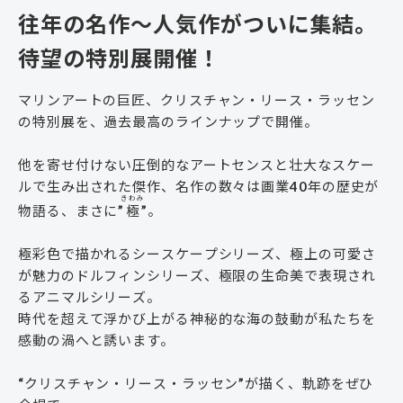
往年の名作～人気作がついに集結。
待望の特別展開催！
マリンアートの巨匠、クリスチャン・リース・ラッセン
の特別展を、過去最高のラインナップで開催。
他を寄せ付けない圧倒的なアートセンスと壮大なスケー
ルで生み出された傑作、名作の数々は画業40年の歴史が
きわみ
物語る、まさに”
極
”。
極彩色で描かれるシースケープシリーズ、極上の可愛さ
が魅力のドルフィンシリーズ、極限の生命美で表現され
るアニマルシリーズ。
時代を超えて浮かび上がる神秘的な海の鼓動が私たちを
感動の渦へと誘います。
“クリスチャン・リース・ラッセン”が描く、軌跡をぜひ