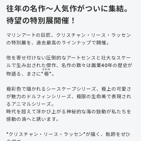
往年の名作～人気作がついに集結。
待望の特別展開催！
マリンアートの巨匠、クリスチャン・リース・ラッセン
の特別展を、過去最高のラインナップで開催。
他を寄せ付けない圧倒的なアートセンスと壮大なスケー
ルで生み出された傑作、名作の数々は画業40年の歴史が
きわみ
物語る、まさに”
極
”。
極彩色で描かれるシースケープシリーズ、極上の可愛さ
が魅力のドルフィンシリーズ、極限の生命美で表現され
るアニマルシリーズ。
時代を超えて浮かび上がる神秘的な海の鼓動が私たちを
感動の渦へと誘います。
“クリスチャン・リース・ラッセン”が描く、軌跡をぜひ